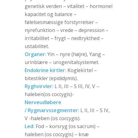
genetisk verden – vitalitet – hormonel
kapacitet og balance –
følelsesmæssige forstyrrelser –
nyrefunktion – vrede – depression –
irritabilitet – frygt – nedtrykthed –
ustabilitet.
Organer:
Yin – nyre (højre), Yang –
urinblære – urogenitalsystemet.
Endokrine kirtler:
Koglekirtel –
bitestikler (epididymis).
Ryghvirvler:
L II, III – S III, IV, V –
haleben(os coccygis)-
Nerveudløbere
/ Rygmarvssegmenter:
L II, III – S IV,
V -haleben (os coccygis).
Led:
Fod – korsryg (os sacrum) –
haleben (os coccygis) – knæ