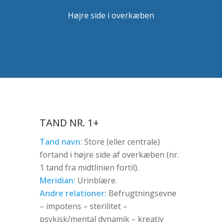
Højre side i overkæben
TAND NR. 1+
Tand navn:
Store (eller centrale)
fortand i højre side af overkæben (nr.
1 tand fra midtlinien fortil).
Meridian:
Urinblære.
Andre relationer:
Befrugtningsevne
– impotens – sterilitet –
psykisk/mental dynamik – kreativ