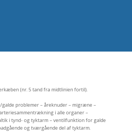
erkæben (nr. 5 tand fra midtlinien fortil).
r/galde problemer – åreknuder – migræne –
arteriesammentrækning i alle organer –
tik i tynd- og tyktarm – ventilfunktion for galde
opadgående og tværgående del af tyktarm.