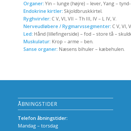
Organer:
Yin – lunge (højre) – lever, Yang – tynd
Endokrine kirtler:
Skjoldbruskkirtel.
Ryghvirvler:
C V, VI, VII – Th III, IV – L IV, V.
Nerveudløbere / Rygmarvssegmenter:
C V, VI, VI
Led:
Hånd (lillefingerside) – fod – store tå – skuld
Muskulatur:
Krop – arme – ben.
Sanse organer:
Næsens bihuler – kæbehulen.
ÅBNINGSTIDER
Telefon åbningstider:
Mandag – torsdag