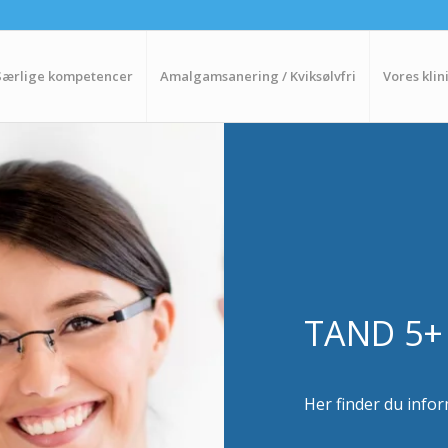
Særlige kompetencer
Amalgamsanering / Kviksølvfri
Vores klin
TAND 5+
Her finder du infor