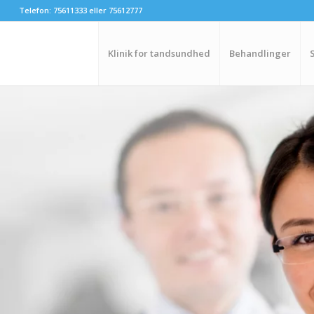
Telefon: 75611333 eller 75612777
Klinik for tandsundhed
Behandlinger