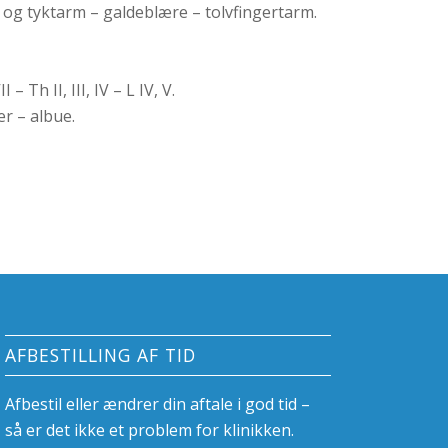
- og tyktarm – galdeblære – tolvfingertarm.
I – Th II, III, IV – L IV, V.
er – albue.
AFBESTILLING AF TID
Afbestil eller ændrer din aftale i god tid –
så er det ikke et problem for klinikken.