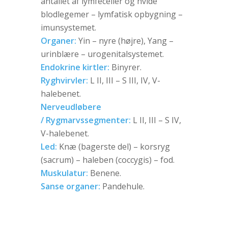
antallet af lymfeceller og hvide
blodlegemer – lymfatisk opbygning –
imunsystemet.
Organer:
Yin – nyre (højre), Yang –
urinblære – urogenitalsystemet.
Endokrine kirtler:
Binyrer.
Ryghvirvler:
L II, III – S III, IV, V-
halebenet.
Nerveudløbere
/ Rygmarvssegmenter:
L II, III – S IV,
V-halebenet.
Led:
Knæ (bagerste del) – korsryg
(sacrum) – haleben (coccygis) – fod.
Muskulatur:
Benene.
Sanse organer:
Pandehule.