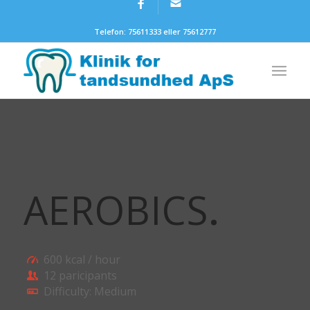
Telefon: 75611333 eller 75612777
AEROBICS
.
600 kcal / hour
12 paricipants
Difficulty: Medium