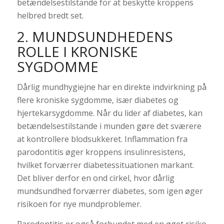
betændelsestilstande for at beskytte kroppens
helbred bredt set.
2. MUNDSUNDHEDENS
ROLLE I KRONISKE
SYGDOMME
Dårlig mundhygiejne har en direkte indvirkning på
flere kroniske sygdomme, især diabetes og
hjertekarsygdomme. Når du lider af diabetes, kan
betændelsestilstande i munden gøre det sværere
at kontrollere blodsukkeret. Inflammation fra
parodontitis øger kroppens insulinresistens,
hvilket forværrer diabetessituationen markant.
Det bliver derfor en ond cirkel, hvor dårlig
mundsundhed forværrer diabetes, som igen øger
risikoen for nye mundproblemer.
Parodontitis er også forbundet med en øget risiko